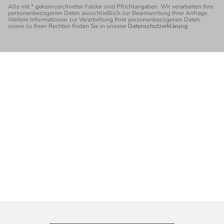
Alle mit * gekennzeichneten Felder sind Pflicht­angaben. Wir verarbeiten Ihre
personen­bezogenen Daten ausschließlich zur Beantwortung Ihrer Anfrage.
Weitere Informationen zur Verarbeitung Ihrer personen­bezogenen Daten
sowie zu Ihren Rechten finden Sie in unserer
Datenschutzerklärung
.