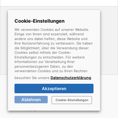
Cookie-Einstellungen
Karriere
Wir verwenden Cookies auf unserer Website.
Einige von ihnen sind essenziell, während
andere uns dabei helfen, diese Website und
Lösungen
Ihre Nutzererfahrung zu verbessern. Sie haben
die Möglichkeit, über die Verwendung dieser
Cookies selbst mittels der Cookie-
Einstellungen zu entscheiden. Für weitere
Kontakt
Informationen zur Verarbeitung Ihrer
personenbezogenen Daten, zu den
verwendeten Cookies und zu Ihren Rechten
Datenschutzerklärung
besuchen Sie unsere
.
Impressum
Datenschutz
indeed-Apply
AGB
Cookie-Einstellungen
Akzeptieren
Ablehnen
Cookie-Einstellungen
Copyright 2025 – Kunze + Stamm GmbH