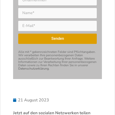
Senden
Alternative:
Alle mit * gekennzeichneten Felder sind Pflicht­angaben.
Wir verarbeiten Ihre personen­bezogenen Daten
ausschließlich zur Beantwortung Ihrer Anfrage. Weitere
Informationen zur Verarbeitung Ihrer personen­bezogenen
Daten sowie zu Ihren Rechten finden Sie in unserer
Datenschutzerklärung
.
21 August 2023
Jetzt auf den sozialen Netzwerken teilen